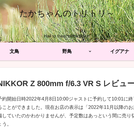
たかちゃんのトリトリ～
Hail to thee, blithe Spirit!
文鳥
野鳥
イグアナ
NIKKOR Z 800mm f/6.3 VR S レビュ
予約開始日時2022年4月8日10:00ジャストに予約して10:0
ることができました。現在お店の表示は「2022年11月以降の
備していたのかわかりませんが、予定数はあっという間に売り
ょう。