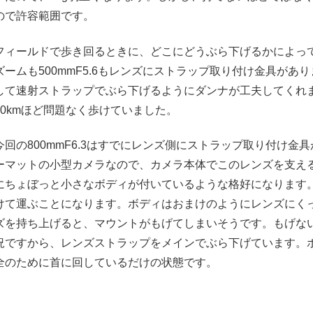
ので許容範囲です。
フィールドで歩き回るときに、どこにどうぶら下げるかによって重
ズームも500mmF5.6もレンズにストラップ取り付け金具が
して速射ストラップでぶら下げるようにダンナが工夫してくれ
10kmほど問題なく歩けていました。
今回の800mmF6.3はすでにレンズ側にストラップ取り付け金
ーマットの小型カメラなので、カメラ本体でこのレンズを支え
にちょぼっと小さなボディが付いているような格好になります
けて運ぶことになります。ボディはおまけのようにレンズにく
ズを持ち上げると、マウントがもげてしまいそうです。もげな
況ですから、レンズストラップをメインでぶら下げています。
全のために首に回しているだけの状態です。