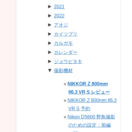
►
2021
►
2022
►
アオジ
►
カイツブリ
►
カルガモ
►
カレンダー
►
ジョウビタキ
▼
撮影機材
NIKKOR Z 800mm
f/6.3 VR S レビュー
NIKKOR Z 800mm f/6.3
VR S 予約
Nikon D5600 野鳥撮影
のための設定：前編