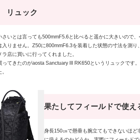
リュック
小さいとは言っても500mmF5.6と比べると遥かに大きいので
は入りません。Z50に800mmF6.3を装着した状態の寸法を測
メラ店に買いに行ってくれました。
買ってきたのがaosta Sanctuary III RK650というリュック
た。
果たしてフィールドで使え
身長150㎝で懸垂も腕立てもできないほど
に扱えるのかどうか。実際にフィールドで