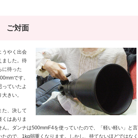
ご対面
ようやく出会
えました。待
ちに待った
800mmです。
思っていたよ
り大きい。
また、決して
軽くはありま
せん。ダンナは500mmF4を使っていたので、「軽い軽い」と言っ
いたので、1kg弱重くなります。しかし、持てないほどではなく、